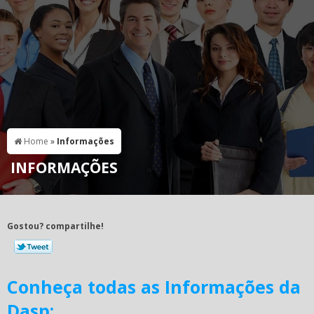
Home
»
Informações
INFORMAÇÕES
Gostou? compartilhe!
Conheça todas as Informações da
Dasp: