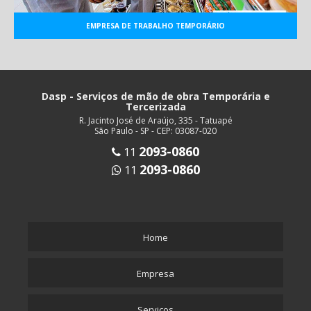
EMPRESA DE TRABALHO TEMPORÁRIO
Dasp - Serviços de mão de obra Temporária e
Tercerizada
R. Jacinto José de Araújo, 335 - Tatuapé
São Paulo - SP - CEP: 03087-020
2093-0860
11
2093-0860
11
Home
Empresa
Serviços