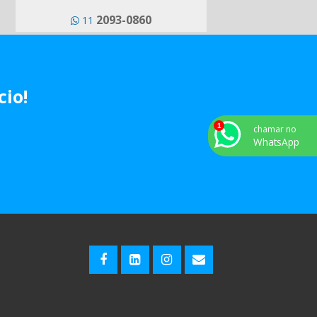
2093-0860
11
cio!
chamar no
WhatsApp