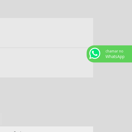
SERVIÇOS TERCEIRIZADOS CONTRATAÇÃO
TERCEIRIZAÇÃO DE MÃO DE OBRA
TERCEIRIZAÇÃO DE MÃO DE OBRA
ESPECIALIZADA
TERCEIRIZAÇÃO DE MÃO DE OBRA
TEMPORÁRIA
TERCEIRIZAÇÃO DE REPOSITOR
chamar no
WhatsApp
EMPRESA DE TRABALHO TEMPORÁRIO